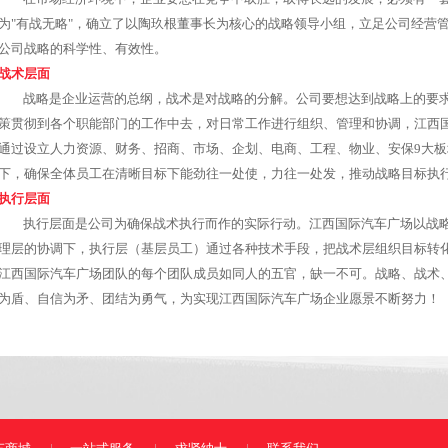
战略层面
在市场经济环境中，企业要想在竞争中取胜，取得长远的
为"有战无略"，确立了以陶玖根董事长为核心的战略领导小组
公司战略的科学性、有效性。
战术层面
战略是企业运营的总纲，战术是对战略的分解。公司要想
策贯彻到各个职能部门的工作中去，对日常工作进行组织、管
通过设立人力资源、财务、招商、市场、企划、电商、工程、
下，确保全体员工在清晰目标下能劲往一处使，力往一处发，
执行层面
执行层面是公司为确保战术执行而作的实际行动。江西国
理层的协调下，执行层（基层员工）通过各种技术手段，把战
江西国际汽车广场团队的每个团队成员如同人的五官，缺一不
为盾、自信为矛、团结为勇气，为实现江西国际汽车广场企业